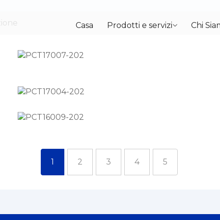
zione
Casa
Prodotti e servizi
Chi Si
1
2
3
4
5