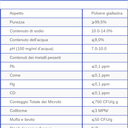
Aspetto
Polvere giallastra
Purezza
⩾99,5%
Contenuto di sodio
10.0-14.0%
Contenuto dell'acqua
⩽8,0%
pH (100 mg/ml d'acqua)
7.0-10.0
Contenuti dei metalli pesanti
Pb
⩽0,1 ppm
Come
⩽0,1 ppm
Hg
⩽0,1 ppm
CD
⩽0,1 ppm
Conteggio Totale dei Microbi
⩽750 CFU/g g
Coliforme
⩽3 MPN/
Muffa e lievito
⩽50 CFU/g