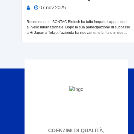
07 nov 2025
Japan
Recentemente, BONTAC Biotech ha fatto frequenti apparizioni
r a
a livello internazionale. Dopo la sua partecipazione di successo
a Hi Japan a Tokyo, l'azienda ha nuovamente brillato in due
grandi eventi globali — CPHI F
COENZIMI DI QUALITÀ,