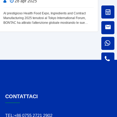
28 apr 2025
Al prestigioso Health Food Expo, Ingredients and Contract
Rece
Manufacturing 2025 tenutosi al Tokyo International Forum,
Inte
BONTAC ha attirato l'attenzione globale mostrando le sue
Bioe
innovazioni pionieristiche di integratori NAD⁺ a catena
l'in
completa. Con ove
CONTATTACI
TEL:
+86 0755 2721 2902