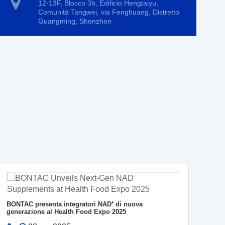
12-13F, Blocco 3b, Edificio Hengtaiyu,
Comunità Tangwei, via Fenghuang, Distretto
Guangming, Shenzhen
BONTAC presenta integratori NAD⁺ di nuova
Svol
generazione al Health Food Expo 2025
la 