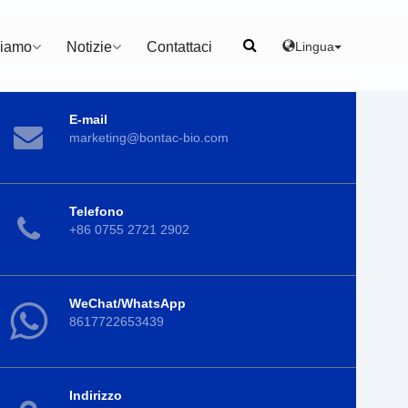
Lingua
Siamo
Notizie
Contattaci
E-mail
marketing@bontac-bio.com
Telefono
+86 0755 2721 2902
WeChat/WhatsApp
8617722653439
Indirizzo