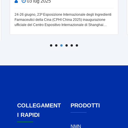
03 lug 2025
24-26 giugno, 23ª Esposizione Internazionale degli Ingredienti
Farmaceutici della Cina (CPHI China 2025) inaugurazione
ufficiale del Centro Espositivo Internazionale di Shanghai
(Pudong). Bontac, come uno degli espositori
COLLEGAMENT
PRODOTTI
I RAPIDI
NMN